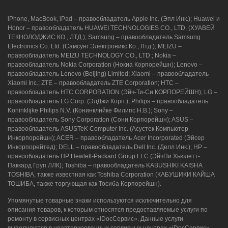
iPhone, MacBook, iPad – правообладатель Apple Inc. (Эпл Инк.); Huawei и
Honor – правообладатель HUAWEI TECHNOLOGIES CO., LTD. (ХУАВЕЙ
ТЕКНОЛОДЖИС КО., ЛТД.); Samsung – правообладатель Samsung
Electronics Co. Ltd. (Самсунг Электроникс Ко., Лтд.); MEIZU –
правообладатель MEIZU TECHNOLOGY CO., LTD.; Nokia –
правообладатель Nokia Corporation (Нокиа Корпорейшн); Lenovo –
правообладатель Lenovo (Beijing) Limited; Xiaomi – правообладатель
Xiaomi Inc.; ZTE – правообладатель ZTE Corporation; HTC –
правообладатель HTC CORPORATION (Эйч-Ти-Си КОРПОРЕЙШН); LG –
правообладатель LG Corp. (ЭлДжи Корп.); Philips – правообладатель
Koninklijke Philips N.V. (Конинклийке Филипс Н.В.); Sony –
правообладатель Sony Corporation (Сони Корпорейшн); ASUS –
правообладатель ASUSTeK Computer Inc. (Асустек Компьютер
Инкорпорейшн); ACER – правообладатель Acer Incorporated (Эйсер
Инкорпорейтед); DELL – правообладатель Dell Inc. (Делл Инк.); HP –
правообладатель HP Hewlett-Packard Group LLC (ЭйчПи Хьюлетт-
Паккард Груп ЛЛК); Toshiba – правообладатель KABUSHIKI KAISHA
TOSHIBA, также известная как Toshiba Corporation (КАБУШИКИ КАЙША
ТОШИБА, также торгующая как Тосиба Корпорейшн).
Упомянутые товарные знаки используются исключительно для
описания товаров, к которым относятся предоставляемые услуги по
ремонту в сервисных центрах «iDocСервис». Данные услуги