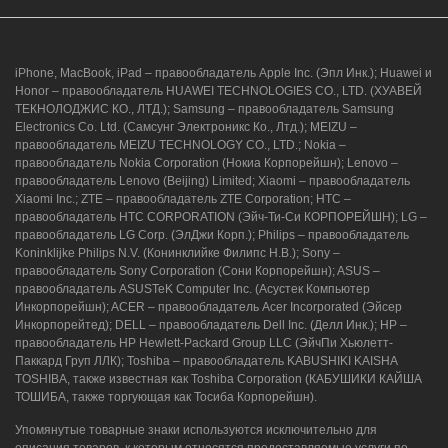
iPhone, MacBook, iPad – правообладатель Apple Inc. (Эпл Инк.); Huawei и
Honor – правообладатель HUAWEI TECHNOLOGIES CO., LTD. (ХУАВЕЙ
ТЕКНОЛОДЖИС КО., ЛТД.); Samsung – правообладатель Samsung
Electronics Co. Ltd. (Самсунг Электроникс Ко., Лтд.); MEIZU –
правообладатель MEIZU TECHNOLOGY CO., LTD.; Nokia –
правообладатель Nokia Corporation (Нокиа Корпорейшн); Lenovo –
правообладатель Lenovo (Beijing) Limited; Xiaomi – правообладатель
Xiaomi Inc.; ZTE – правообладатель ZTE Corporation; HTC –
правообладатель HTC CORPORATION (Эйч-Ти-Си КОРПОРЕЙШН); LG –
правообладатель LG Corp. (ЭлДжи Корп.); Philips – правообладатель
Koninklijke Philips N.V. (Конинклийке Филипс Н.В.); Sony –
правообладатель Sony Corporation (Сони Корпорейшн); ASUS –
правообладатель ASUSTeK Computer Inc. (Асустек Компьютер
Инкорпорейшн); ACER – правообладатель Acer Incorporated (Эйсер
Инкорпорейтед); DELL – правообладатель Dell Inc. (Делл Инк.); HP –
правообладатель HP Hewlett-Packard Group LLC (ЭйчПи Хьюлетт-
Паккард Груп ЛЛК); Toshiba – правообладатель KABUSHIKI KAISHA
TOSHIBA, также известная как Toshiba Corporation (КАБУШИКИ КАЙША
ТОШИБА, также торгующая как Тосиба Корпорейшн).
Упомянутые товарные знаки используются исключительно для