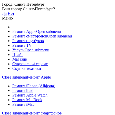
Город:
Санкт-Петербург
Ваш город:
Санкт-Петербург
?
Да
Нет
Меню
Ремонт Apple
Open submenu
Ремонт смартфонов
Open submenu
Ремонт ноутбуков
Ремонт TV
Услуги
Open submenu
Прайс
Магазин
Открой свой сервис
Скупка техники
Close submenu
Ремонт Apple
Ремонт iPhone (Айфона)
Ремонт iPad
Ремонт Apple Watch
Ремонт MacBook
Ремонт iMac
Close submenu
Ремонт смартфонов