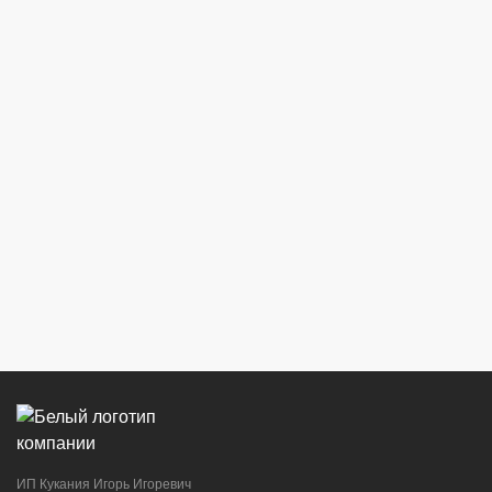
ИП Кукания Игорь Игоревич