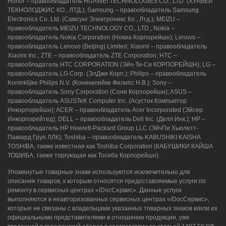
Honor – правообладатель HUAWEI TECHNOLOGIES CO., LTD. (ХУАВЕЙ
ТЕКНОЛОДЖИС КО., ЛТД.); Samsung – правообладатель Samsung
Electronics Co. Ltd. (Самсунг Электроникс Ко., Лтд.); MEIZU –
правообладатель MEIZU TECHNOLOGY CO., LTD.; Nokia –
правообладатель Nokia Corporation (Нокиа Корпорейшн); Lenovo –
правообладатель Lenovo (Beijing) Limited; Xiaomi – правообладатель
Xiaomi Inc.; ZTE – правообладатель ZTE Corporation; HTC –
правообладатель HTC CORPORATION (Эйч-Ти-Си КОРПОРЕЙШН); LG –
правообладатель LG Corp. (ЭлДжи Корп.); Philips – правообладатель
Koninklijke Philips N.V. (Конинклийке Филипс Н.В.); Sony –
правообладатель Sony Corporation (Сони Корпорейшн); ASUS –
правообладатель ASUSTeK Computer Inc. (Асустек Компьютер
Инкорпорейшн); ACER – правообладатель Acer Incorporated (Эйсер
Инкорпорейтед); DELL – правообладатель Dell Inc. (Делл Инк.); HP –
правообладатель HP Hewlett-Packard Group LLC (ЭйчПи Хьюлетт-
Паккард Груп ЛЛК); Toshiba – правообладатель KABUSHIKI KAISHA
TOSHIBA, также известная как Toshiba Corporation (КАБУШИКИ КАЙША
ТОШИБА, также торгующая как Тосиба Корпорейшн).
Упомянутые товарные знаки используются исключительно для
описания товаров, к которым относятся предоставляемые услуги по
ремонту в сервисных центрах «iDocСервис». Данные услуги
выполняются в неавторизованных сервисных центрах «iDocСервис»,
которые не связаны с владельцами указанных товарных знаков и/или их
официальными представителями в отношении продукции, уже