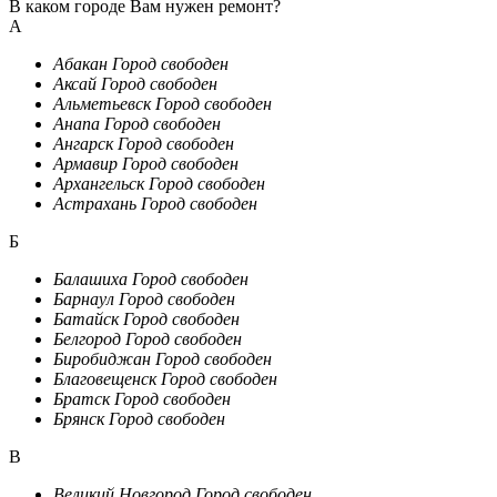
В каком городе Вам нужен ремонт?
А
Абакан
Город свободен
Аксай
Город свободен
Альметьевск
Город свободен
Анапа
Город свободен
Ангарск
Город свободен
Армавир
Город свободен
Архангельск
Город свободен
Астрахань
Город свободен
Б
Балашиха
Город свободен
Барнаул
Город свободен
Батайск
Город свободен
Белгород
Город свободен
Биробиджан
Город свободен
Благовещенск
Город свободен
Братск
Город свободен
Брянск
Город свободен
В
Великий Новгород
Город свободен