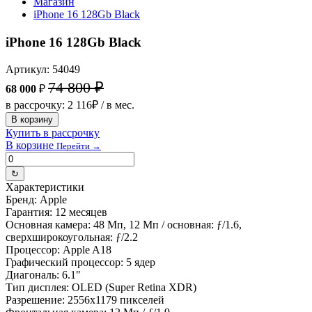
Магазин
iPhone 16 128Gb Black
iPhone 16 128Gb Black
Артикул: 54049
74 800 ₽
68 000
₽
в рассрочку: 2 116₽ / в мес.
В корзину
Купить в рассрочку
В корзине
Перейти →
↻
Характеристики
Бренд:
Apple
Гарантия:
12 месяцев
Основная камера:
48 Мп, 12 Мп / основная: ƒ/1.6,
сверхширокоугольная: ƒ/2.2
Процессор:
Apple A18
Графический процессор:
5 ядер
Диагональ:
6.1"
Тип дисплея:
OLED (Super Retina XDR)
Разрешение:
2556x1179 пикселей