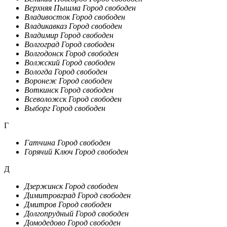
Верхняя Пышма
Город свободен
Владивосток
Город свободен
Владикавказ
Город свободен
Владимир
Город свободен
Волгоград
Город свободен
Волгодонск
Город свободен
Волжский
Город свободен
Вологда
Город свободен
Воронеж
Город свободен
Воткинск
Город свободен
Всеволожск
Город свободен
Выборг
Город свободен
Г
Гатчина
Город свободен
Горячий Ключ
Город свободен
Д
Дзержинск
Город свободен
Димитровград
Город свободен
Дмитров
Город свободен
Долгопрудный
Город свободен
Домодедово
Город свободен