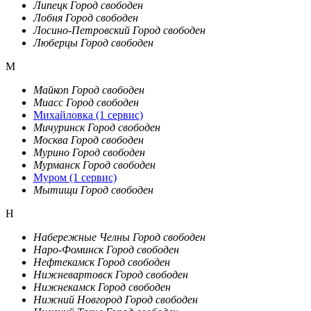
Липецк
Город свободен
Лобня
Город свободен
Лосино-Петровский
Город свободен
Люберцы
Город свободен
М
Майкоп
Город свободен
Миасс
Город свободен
Михайловка
(1 сервис)
Мичуринск
Город свободен
Москва
Город свободен
Мурино
Город свободен
Мурманск
Город свободен
Муром
(1 сервис)
Мытищи
Город свободен
Н
Набережные Челны
Город свободен
Наро-Фоминск
Город свободен
Нефтекамск
Город свободен
Нижневартовск
Город свободен
Нижнекамск
Город свободен
Нижний Новгород
Город свободен