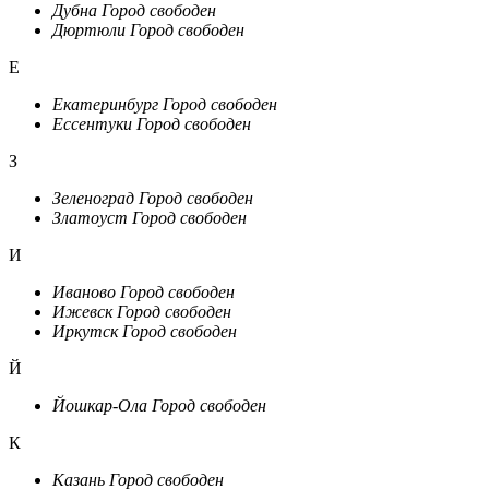
Дубна
Город свободен
Дюртюли
Город свободен
Е
Екатеринбург
Город свободен
Ессентуки
Город свободен
З
Зеленоград
Город свободен
Златоуст
Город свободен
И
Иваново
Город свободен
Ижевск
Город свободен
Иркутск
Город свободен
Й
Йошкар-Ола
Город свободен
К
Казань
Город свободен