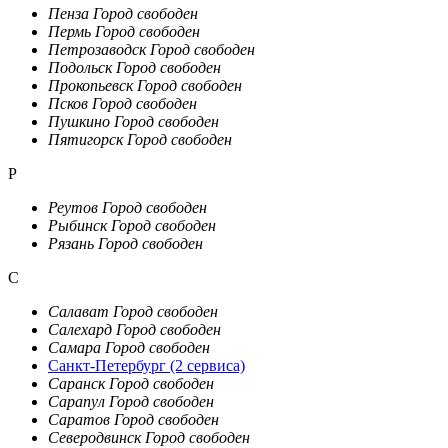
Пенза
Город свободен
Пермь
Город свободен
Петрозаводск
Город свободен
Подольск
Город свободен
Прокопьевск
Город свободен
Псков
Город свободен
Пушкино
Город свободен
Пятигорск
Город свободен
Р
Реутов
Город свободен
Рыбинск
Город свободен
Рязань
Город свободен
С
Салават
Город свободен
Салехард
Город свободен
Самара
Город свободен
Санкт-Петербург
(2 сервиса)
Саранск
Город свободен
Сарапул
Город свободен
Саратов
Город свободен
Северодвинск
Город свободен