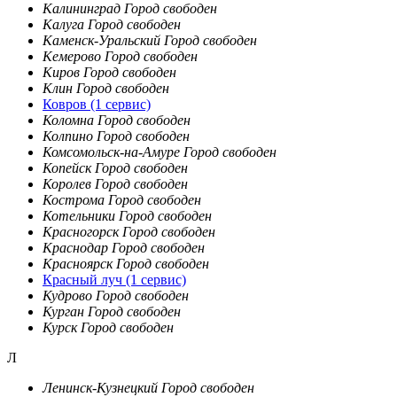
Калининград
Город свободен
Калуга
Город свободен
Каменск-Уральский
Город свободен
Кемерово
Город свободен
Киров
Город свободен
Клин
Город свободен
Ковров
(1 сервис)
Коломна
Город свободен
Колпино
Город свободен
Комсомольск-на-Амуре
Город свободен
Копейск
Город свободен
Королев
Город свободен
Кострома
Город свободен
Котельники
Город свободен
Красногорск
Город свободен
Краснодар
Город свободен
Красноярск
Город свободен
Красный луч
(1 сервис)
Кудрово
Город свободен
Курган
Город свободен
Курск
Город свободен
Л
Ленинск-Кузнецкий
Город свободен