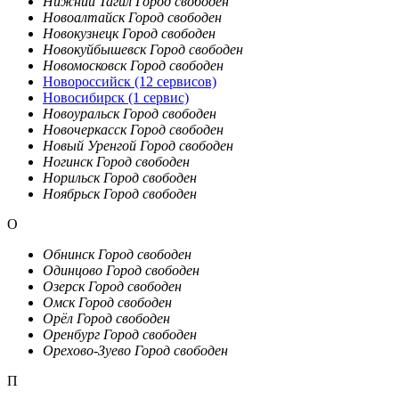
Нижний Тагил
Город свободен
Новоалтайск
Город свободен
Новокузнецк
Город свободен
Новокуйбышевск
Город свободен
Новомосковск
Город свободен
Новороссийск
(12 сервисов)
Новосибирск
(1 сервис)
Новоуральск
Город свободен
Новочеркасск
Город свободен
Новый Уренгой
Город свободен
Ногинск
Город свободен
Норильск
Город свободен
Ноябрьск
Город свободен
О
Обнинск
Город свободен
Одинцово
Город свободен
Озерск
Город свободен
Омск
Город свободен
Орёл
Город свободен
Оренбург
Город свободен
Орехово-Зуево
Город свободен
П