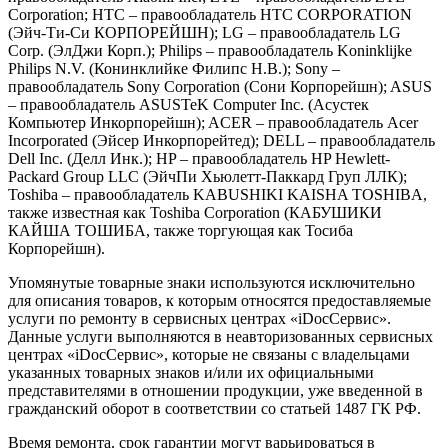
Corporation; HTC – правообладатель HTC CORPORATION
(Эйч-Ти-Си КОРПОРЕЙШН); LG – правообладатель LG
Corp. (ЭлДжи Корп.); Philips – правообладатель Koninklijke
Philips N.V. (Конинклийке Филипс Н.В.); Sony –
правообладатель Sony Corporation (Сони Корпорейшн); ASUS
– правообладатель ASUSTeK Computer Inc. (Асустек
Компьютер Инкорпорейшн); ACER – правообладатель Acer
Incorporated (Эйсер Инкорпорейтед); DELL – правообладатель
Dell Inc. (Делл Инк.); HP – правообладатель HP Hewlett-
Packard Group LLC (ЭйчПи Хьюлетт-Паккард Груп ЛЛК);
Toshiba – правообладатель KABUSHIKI KAISHA TOSHIBA,
также известная как Toshiba Corporation (КАБУШИКИ
КАЙША ТОШИБА, также торгующая как Тосиба
Корпорейшн).
Упомянутые товарные знаки используются исключительно
для описания товаров, к которым относятся предоставляемые
услуги по ремонту в сервисных центрах «iDocСервис».
Данные услуги выполняются в неавторизованных сервисных
центрах «iDocСервис», которые не связаны с владельцами
указанных товарных знаков и/или их официальными
представителями в отношении продукции, уже введенной в
гражданский оборот в соответствии со статьей 1487 ГК РФ.
Время ремонта, срок гарантии могут варьироваться в