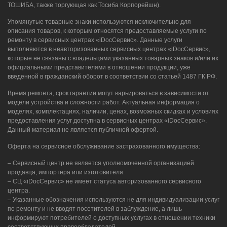
ТОШИБА, также торгующая как Тосиба Корпорейшн).
Упомянутые товарные знаки используются исключительно для
описания товаров, к которым относятся предоставляемые услуги по
ремонту в сервисных центрах «iDocСервис». Данные услуги
выполняются в неавторизованных сервисных центрах «iDocСервис»,
которые не связаны с владельцами указанных товарных знаков и/или их
официальными представителями в отношении продукции, уже
введенной в гражданский оборот в соответствии со статьей 1487 ГК РФ.
Время ремонта, срок гарантии могут варьироваться в зависимости от
модели устройства и сложности работ. Актуальная информация о
моделях, комплектациях, наличии, ценах, возможных скидках и условиях
предоставления услуг доступна в сервисных центрах «iDocСервис».
Данный материал не является публичной офертой.
Оферта на сервисное обслуживание застрахованного имущества:
– Сервисный центр не является уполномоченной организацией
продавца, импортера или изготовителя.
– СЦ «iDocСервис» не имеет статуса авторизованного сервисного
центра.
– Указанные обозначения используются не для индивидуализации услуг
по ремонту и не вводят посетителей в заблуждение, а лишь
информируют потребителей о доступных услугах в отношении техники