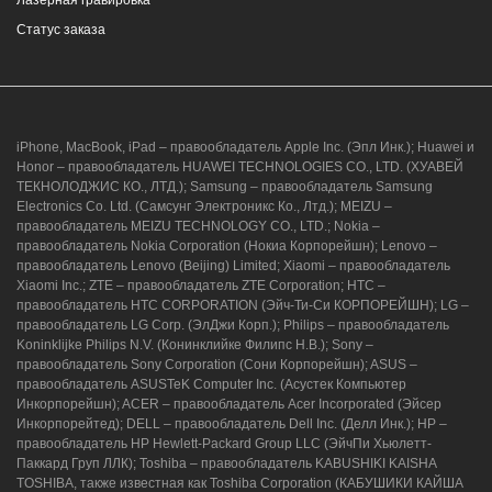
Лазерная гравировка
Статус заказа
iPhone, MacBook, iPad – правообладатель Apple Inc. (Эпл Инк.); Huawei и
Honor – правообладатель HUAWEI TECHNOLOGIES CO., LTD. (ХУАВЕЙ
ТЕКНОЛОДЖИС КО., ЛТД.); Samsung – правообладатель Samsung
Electronics Co. Ltd. (Самсунг Электроникс Ко., Лтд.); MEIZU –
правообладатель MEIZU TECHNOLOGY CO., LTD.; Nokia –
правообладатель Nokia Corporation (Нокиа Корпорейшн); Lenovo –
правообладатель Lenovo (Beijing) Limited; Xiaomi – правообладатель
Xiaomi Inc.; ZTE – правообладатель ZTE Corporation; HTC –
правообладатель HTC CORPORATION (Эйч-Ти-Си КОРПОРЕЙШН); LG –
правообладатель LG Corp. (ЭлДжи Корп.); Philips – правообладатель
Koninklijke Philips N.V. (Конинклийке Филипс Н.В.); Sony –
правообладатель Sony Corporation (Сони Корпорейшн); ASUS –
правообладатель ASUSTeK Computer Inc. (Асустек Компьютер
Инкорпорейшн); ACER – правообладатель Acer Incorporated (Эйсер
Инкорпорейтед); DELL – правообладатель Dell Inc. (Делл Инк.); HP –
правообладатель HP Hewlett-Packard Group LLC (ЭйчПи Хьюлетт-
Паккард Груп ЛЛК); Toshiba – правообладатель KABUSHIKI KAISHA
TOSHIBA, также известная как Toshiba Corporation (КАБУШИКИ КАЙША