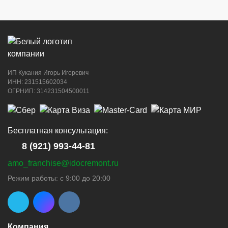
ИП Кукания Игорь Игоревич
ИНН: 231515602034
ОГРНИП: 314231504500011
Бесплатная консультация:
8 (921) 993-44-81
amo_franchise@idocremont.ru
Режим работы: с 9:00 до 20:00
Компания