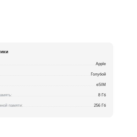
тики
Apple
Голубой
eSIM
амять:
8 Гб
ной памяти:
256 Гб