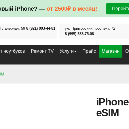
овый iPhone? —
от 2500₽ в месяц!
Перейти
 Планерная, 59
8 (921) 993-44-81
ул. Приморский проспект, 72
8 (995) 333-75-08
т ноутбуков
Ремонт TV
Услуги
Прайс
Магазин
О
SIM
iPhone
eSIM