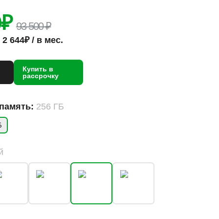
0
₽
93 500 ₽
2 644₽ / в мес.
Купить в
рассрочку
 память:
256 ГБ
Б
й