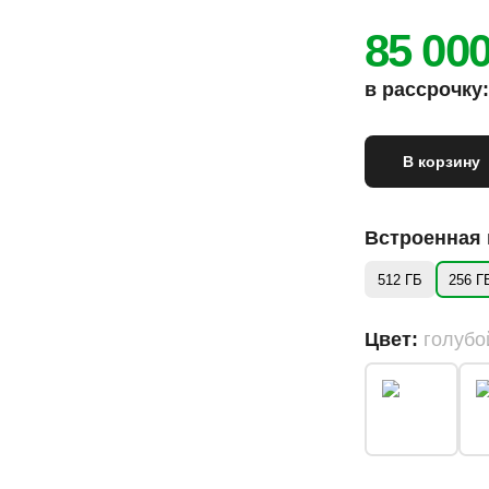
85 00
в рассрочку: 
В корзину
Встроенная
512 ГБ
256 Г
Цвет:
голубо