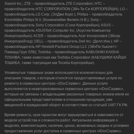
Xiaomi Inc.; ZTE – правообладатель ZTE Corporation; HTC –
правообладатель HTC CORPORATION (Эйч-Ти-Си КОРПОРЕЙШН); LG –
правообладатель LG Corp. (ЭлДжи Корп.); Philips – правообладатель
Koninklijke Philips N.V. (Конинклийке Филипс Н.В.); Sony –
правообладатель Sony Corporation (Сони Корпорейшн); ASUS –
правообладатель ASUSTeK Computer Inc. (Асустек Компьютер
Инкорпорейшн); ACER – правообладатель Acer Incorporated (Эйсер
Инкорпорейтед); DELL – правообладатель Dell Inc. (Делл Инк.); HP –
правообладатель HP Hewlett-Packard Group LLC (ЭйчПи Хьюлетт-
Паккард Груп ЛЛК); Toshiba – правообладатель KABUSHIKI KAISHA
TOSHIBA, также известная как Toshiba Corporation (КАБУШИКИ КАЙША
ТОШИБА, также торгующая как Тосиба Корпорейшн).
Упомянутые товарные знаки используются исключительно для
описания товаров, к которым относятся предоставляемые услуги по
ремонту в сервисных центрах «iDocСервис». Данные услуги
выполняются в неавторизованных сервисных центрах «iDocСервис»,
которые не связаны с владельцами указанных товарных знаков и/или их
официальными представителями в отношении продукции, уже
введенной в гражданский оборот в соответствии со статьей 1487 ГК РФ.
Время ремонта, срок гарантии могут варьироваться в зависимости от
модели устройства и сложности работ. Актуальная информация о
моделях, комплектациях, наличии, ценах, возможных скидках и условиях
предоставления услуг доступна в сервисных центрах «iDocСервис».