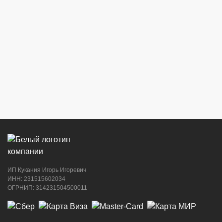
ИП Кукания Игорь Игоревич
ИНН: 231515602034
ОГРНИП: 314231504500011