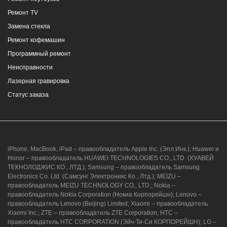
Ремонт TV
Замена стекла
Ремонт кофемашин
Программный ремонт
Неисправности
Лазерная гравировка
Статус заказа
iPhone, MacBook, iPad – правообладатель Apple Inc. (Эпл Инк.); Huawei и
Honor – правообладатель HUAWEI TECHNOLOGIES CO., LTD. (ХУАВЕЙ
ТЕКНОЛОДЖИС КО., ЛТД.); Samsung – правообладатель Samsung
Electronics Co. Ltd. (Самсунг Электроникс Ко., Лтд.); MEIZU –
правообладатель MEIZU TECHNOLOGY CO., LTD.; Nokia –
правообладатель Nokia Corporation (Нокиа Корпорейшн); Lenovo –
правообладатель Lenovo (Beijing) Limited; Xiaomi – правообладатель
Xiaomi Inc.; ZTE – правообладатель ZTE Corporation; HTC –
правообладатель HTC CORPORATION (Эйч-Ти-Си КОРПОРЕЙШН); LG –