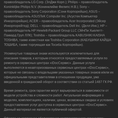
правообладатель LG Corp. (ЭлДжи Корп.); Philips – правообладатель
Koninklijke Philips N.V. (Конинклийке Филипс Н.В.); Sony –
правообладатель Sony Corporation (Сони Корпорейшн); ASUS –
правообладатель ASUSTeK Computer Inc. (Асустек Компьютер
Инкорпорейшн); ACER – правообладатель Acer Incorporated (Эйсер
Инкорпорейтед); DELL – правообладатель Dell Inc. (Делл Инк.); HP –
правообладатель HP Hewlett-Packard Group LLC (ЭйчПи Хьюлетт-
Паккард Груп ЛЛК); Toshiba – правообладатель KABUSHIKI KAISHA
TOSHIBA, также известная как Toshiba Corporation (КАБУШИКИ КАЙША
ТОШИБА, также торгующая как Тосиба Корпорейшн).
Упомянутые товарные знаки используются исключительно для
описания товаров, к которым относятся предоставляемые услуги по
ремонту в сервисных центрах «iDocСервис». Данные услуги
выполняются в неавторизованных сервисных центрах «iDocСервис»,
которые не связаны с владельцами указанных товарных знаков и/или их
официальными представителями в отношении продукции, уже
введенной в гражданский оборот в соответствии со статьей 1487 ГК РФ.
Время ремонта, срок гарантии могут варьироваться в зависимости от
модели устройства и сложности работ. Актуальная информация о
моделях, комплектациях, наличии, ценах, возможных скидках и условиях
предоставления услуг доступна в сервисных центрах «iDocСервис».
Данный материал не является публичной офертой.