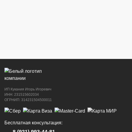
ИП Кукания Игорь Игоревич
ИНН: 231515602034
ОГРНИП: 314231504500011
Бесплатная консультация:
8 (921) 993-44-81